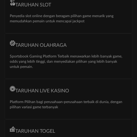
TARUHAN SLOT
Penyedia slot online dengan beragam pilihan game menarik yang
memudahkan pemain untuk mencapai jackpot
TARUHAN OLAHRAGA
Sportsbook Gaming Platform Terbaik menawarkan lebih banyak game,
odds yang lebih tinggi, dan menyediakan pilihan yang lebih banyak
untuk pemain.
TARUHAN LIVE KASINO
Platform Pilihan bagi perusahaan-perusahaan terbaik di dunia, dengan
pilihan variasi game terbanyak
TARUHAN TOGEL