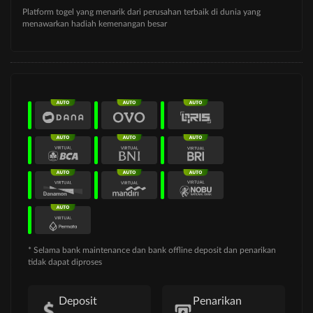
Platform togel yang menarik dari perusahan terbaik di dunia yang
menawarkan hadiah kemenangan besar
* Selama bank maintenance dan bank offline deposit dan penarikan
tidak dapat diproses
Deposit
Penarikan