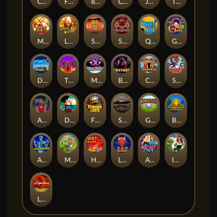
CRAZY 7
FUNKEY MONKEY
8 BALL SLOTS
CIRCUS
JIN QIAN WA
TRIPLE TWISTER
MIGHTY SPARTAN
LION KING
50 LIONS
50 DRAGONS
QUEEN OF THE NILE
GEISHA
DOLPHIN TREASURE
TIKI TORCH
MISS KITTY
BUFFALO
CHOY SUN DOA
5 DRAGONS
AMONG US
DRAGON BALL
FORTUNE LIONS
SILVER BULLET
GOLDEN TOUR
BOY KING
Aladdin Wishes
MARIO GOLF
HOT FRUITS 20
LONG LONG LONG
A NIGHT OUT
IRISH LUCK
LOTTO MADNESS